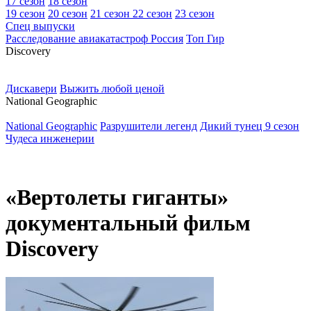
17 сезон
18 сезон
19 сезон
20 сезон
21 сезон
22 сезон
23 сезон
Спец выпуски
Расследование авиакатастроф Россия
Топ Гир
D
iscovery
Дискавери
Выжить любой ценой
N
ational Geographic
National Geographic
Разрушители легенд
Дикий тунец 9 сезон
Чудеса инженерии
«Вертолеты гиганты»
документальный фильм
Discovery