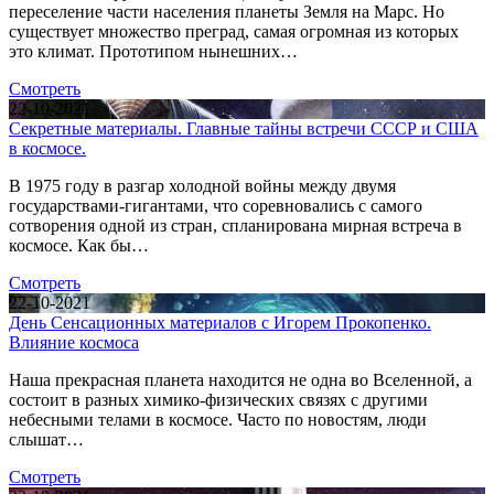
переселение части населения планеты Земля на Марс. Но
существует множество преград, самая огромная из которых
это климат. Прототипом нынешних…
Смотреть
22-10-2021
Секретные материалы. Главные тайны встречи СССР и США
в космосе.
В 1975 году в разгар холодной войны между двумя
государствами-гигантами, что соревновались с самого
сотворения одной из стран, спланирована мирная встреча в
космосе. Как бы…
Смотреть
22-10-2021
День Сенсационных материалов с Игорем Прокопенко.
Влияние космоса
Наша прекрасная планета находится не одна во Вселенной, а
состоит в разных химико-физических связях с другими
небесными телами в космосе. Часто по новостям, люди
слышат…
Смотреть