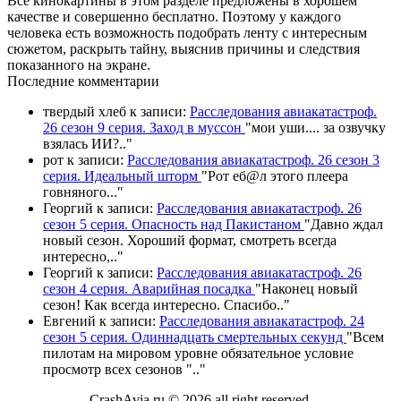
Все кинокартины в этом разделе предложены в хорошем
качестве и совершенно бесплатно. Поэтому у каждого
человека есть возможность подобрать ленту с интересным
сюжетом, раскрыть тайну, выяснив причины и следствия
показанного на экране.
П
оследние комментарии
твердый хлеб
к записи:
Расследования авиакатастроф.
26 сезон 9 серия. Заход в муссон
"
мои уши.... за озвучку
взялась ИИ?
.."
рот
к записи:
Расследования авиакатастроф. 26 сезон 3
серия. Идеальный шторм
"
Рот еб@л этого плеера
говняного.
.."
Георгий
к записи:
Расследования авиакатастроф. 26
сезон 5 серия. Опасность над Пакистаном
"
Давно ждал
новый сезон. Хороший формат, смотреть всегда
интересно,
.."
Георгий
к записи:
Расследования авиакатастроф. 26
сезон 4 серия. Аварийная посадка
"
Наконец новый
сезон! Как всегда интересно. Спасибо
.."
Евгений
к записи:
Расследования авиакатастроф. 24
сезон 5 серия. Одиннадцать смертельных секунд
"
Всем
пилотам на мировом уровне обязательное условие
просмотр всех сезонов "
.."
CrashAvia.ru © 2026 all right reserved.