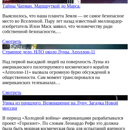
22-10-2021
Тайны Чапман. Маршруткой до Марса.
Выяснилось, что наша планета Земля — не самое безопасное
место во Вселенной. Пару лет назад известный миллиардер-
изобретатель Илон Маск заявил, что человечеству ради
собственной безопасности,…
Смотреть
22-10-2021
Странное дело. НЛО около Луны. Аполлон-11
Над первой высадкой людей на поверхность Луны из
американского пилотируемого космического корабля
«Апполон-11» вызвала огромную бурю обсуждений в
общественности. Сам момент транслировался на
американских телеканалах…
Смотреть
22-10-2021
Улика из прошлого. Возвращение на Луну. Загадка Новой
миссии
В период «Холодной войны» американцами разрабатывался
проект «Горизонт». По словам Леонардо Рефи это должна
была быть мощная космическая база для испытаний ядерного