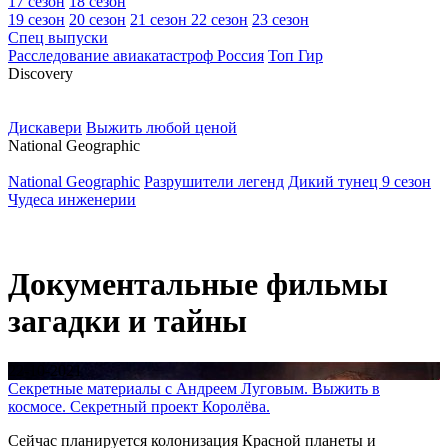
17 сезон
18 сезон
19 сезон
20 сезон
21 сезон
22 сезон
23 сезон
Спец выпуски
Расследование авиакатастроф Россия
Топ Гир
D
iscovery
Дискавери
Выжить любой ценой
N
ational Geographic
National Geographic
Разрушители легенд
Дикий тунец 9 сезон
Чудеса инженерии
Документальные фильмы
загадки и тайны
22-10-2021
Секретные материалы с Андреем Луговым. Выжить в
космосе. Секретный проект Королёва.
Сейчас планируется колонизация Красной планеты и