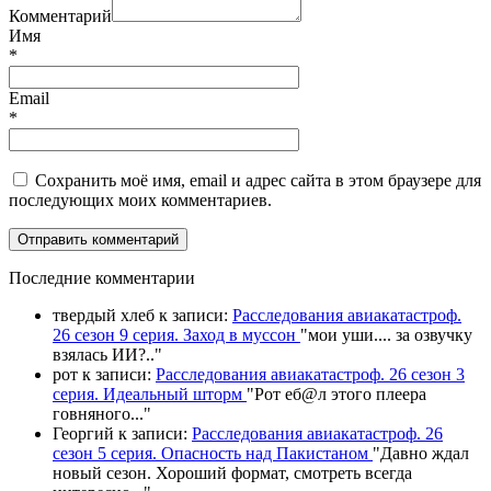
Комментарий
Имя
*
Email
*
Сохранить моё имя, email и адрес сайта в этом браузере для
последующих моих комментариев.
П
оследние комментарии
твердый хлеб
к записи:
Расследования авиакатастроф.
26 сезон 9 серия. Заход в муссон
"
мои уши.... за озвучку
взялась ИИ?
.."
рот
к записи:
Расследования авиакатастроф. 26 сезон 3
серия. Идеальный шторм
"
Рот еб@л этого плеера
говняного.
.."
Георгий
к записи:
Расследования авиакатастроф. 26
сезон 5 серия. Опасность над Пакистаном
"
Давно ждал
новый сезон. Хороший формат, смотреть всегда