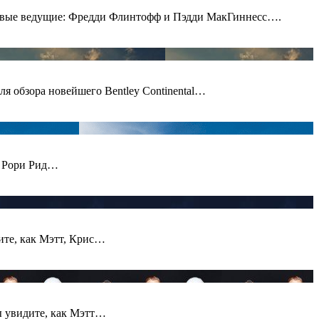
 новые ведущие: Фредди Флинтофф и Пэдди МакГиннесс….
я обзора новейшего Bentley Continental…
 и Рори Рид…
ите, как Мэтт, Крис…
ы увидите, как Мэтт…