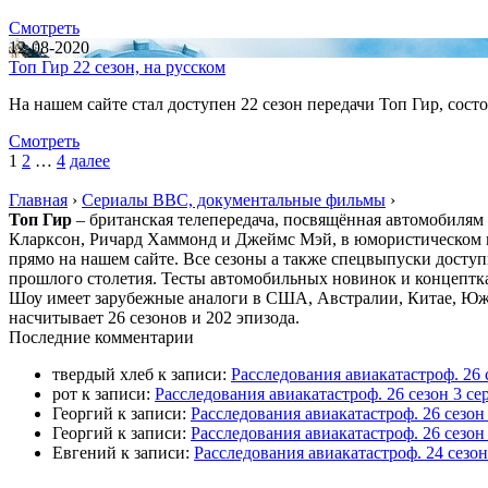
Смотреть
12-08-2020
Топ Гир 22 сезон, на русском
На нашем сайте стал доступен 22 сезон передачи Топ Гир, со
Смотреть
1
2
…
4
далее
Главная
›
Сериалы BBC, документальные фильмы
›
Топ Гир
– британская телепередача, посвящённая автомобилям 
Кларксон, Ричард Хаммонд и Джеймс Мэй, в юмористическом к
прямо на нашем сайте. Все сезоны а также спецвыпуски досту
прошлого столетия. Тесты автомобильных новинок и концептка
Шоу имеет зарубежные аналоги в США, Австралии, Китае, Юж
насчитывает 26 сезонов и 202 эпизода.
П
оследние комментарии
твердый хлеб
к записи:
Расследования авиакатастроф. 26 
рот
к записи:
Расследования авиакатастроф. 26 сезон 3 
Георгий
к записи:
Расследования авиакатастроф. 26 сезо
Георгий
к записи:
Расследования авиакатастроф. 26 сезон
Евгений
к записи:
Расследования авиакатастроф. 24 сезо