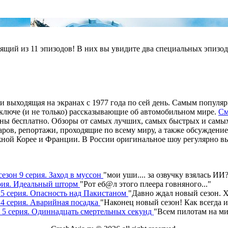
стоящий из 11 эпизодов! В них вы увидите два специальных эп
и выходящая на экранах с 1977 года по сей день. Самым популя
люче (и не только) рассказывающие об автомобильном мире.
См
пны бесплатно. Обзоры от самых лучших, самых быстрых и самы
ров, репортажи, проходящие по всему миру, а также обсуждение
ной Корее и Франции. В России оригинальное шоу регулярно в
сезон 9 серия. Заход в муссон
"
мои уши.... за озвучку взялась ИИ
серия. Идеальный шторм
"
Рот еб@л этого плеера говняного.
.."
н 5 серия. Опасность над Пакистаном
"
Давно ждал новый сезон. Х
 4 серия. Аварийная посадка
"
Наконец новый сезон! Как всегда 
н 5 серия. Одиннадцать смертельных секунд
"
Всем пилотам на ми