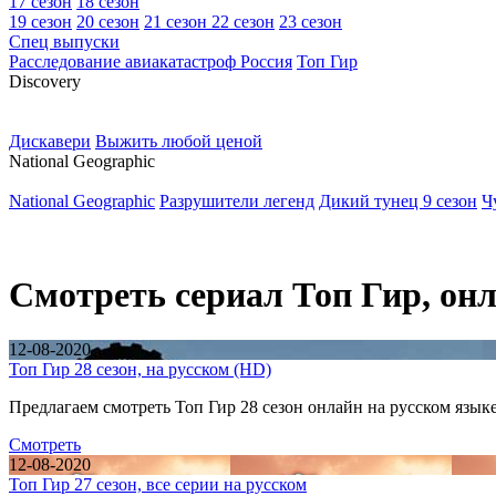
17 сезон
18 сезон
19 сезон
20 сезон
21 сезон
22 сезон
23 сезон
Спец выпуски
Расследование авиакатастроф Россия
Топ Гир
D
iscovery
Дискавери
Выжить любой ценой
N
ational Geographic
National Geographic
Разрушители легенд
Дикий тунец 9 сезон
Ч
Смотреть сериал Топ Гир, он
12-08-2020
Топ Гир 28 сезон, на русском (HD)
Предлагаем смотреть Топ Гир 28 сезон онлайн на русском языке
Смотреть
12-08-2020
Топ Гир 27 сезон, все серии на русском