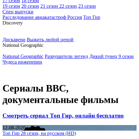
17 сезон
18 сезон
19 сезон
20 сезон
21 сезон
22 сезон
23 сезон
Спец выпуски
Расследование авиакатастроф Россия
Топ Гир
D
iscovery
Дискавери
Выжить любой ценой
N
ational Geographic
National Geographic
Разрушители легенд
Дикий тунец 9 сезон
Чудеса инженерии
Сериалы BBC,
документальные фильмы
Смотреть сериал Топ Гир, онлайн бесплатно
12-08-2020
Топ Гир 28 сезон, на русском (HD)