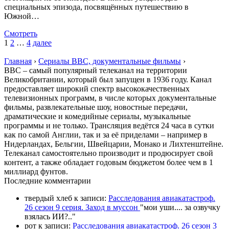
специальных эпизода, посвящённых путешествию в
Южной…
Смотреть
1
2
…
4
далее
Главная
›
Сериалы BBC, документальные фильмы
›
BBC – самый популярный телеканал на территории
Великобритании, который был запущен в 1936 году. Канал
предоставляет широкий спектр высококачественных
телевизионных программ, в числе которых документальные
фильмы, развлекательные шоу, новостные передачи,
драматические и комедийные сериалы, музыкальные
программы и не только. Трансляция ведётся 24 часа в сутки
как по самой Англии, так и за её приделами – например в
Нидерландах, Бельгии, Швейцарии, Монако и Лихтенштейне.
Телеканал самостоятельно производит и продюсирует свой
контент, а также обладает годовым бюджетом более чем в 1
миллиард фунтов.
П
оследние комментарии
твердый хлеб
к записи:
Расследования авиакатастроф.
26 сезон 9 серия. Заход в муссон
"
мои уши.... за озвучку
взялась ИИ?
.."
рот
к записи:
Расследования авиакатастроф. 26 сезон 3