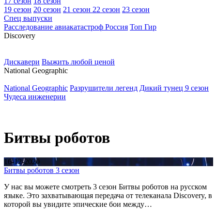
17 сезон
18 сезон
19 сезон
20 сезон
21 сезон
22 сезон
23 сезон
Спец выпуски
Расследование авиакатастроф Россия
Топ Гир
D
iscovery
Дискавери
Выжить любой ценой
N
ational Geographic
National Geographic
Разрушители легенд
Дикий тунец 9 сезон
Чудеса инженерии
Битвы роботов
16-12-2020
Битвы роботов 3 сезон
У нас вы можете смотреть 3 сезон Битвы роботов на русском
языке. Это захватывающая передача от телеканала Discovery, в
которой вы увидите эпические бои между…