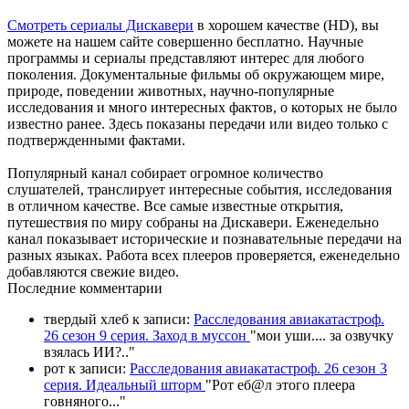
Смотреть сериалы Дискавери
в хорошем качестве (HD), вы
можете на нашем сайте совершенно бесплатно. Научные
программы и сериалы представляют интерес для любого
поколения. Документальные фильмы об окружающем мире,
природе, поведении животных, научно-популярные
исследования и много интересных фактов, о которых не было
известно ранее. Здесь показаны передачи или видео только с
подтвержденными фактами.
Популярный канал собирает огромное количество
слушателей, транслирует интересные события, исследования
в отличном качестве. Все самые известные открытия,
путешествия по миру собраны на Дискавери. Еженедельно
канал показывает исторические и познавательные передачи на
разных языках. Работа всех плееров проверяется, еженедельно
добавляются свежие видео.
П
оследние комментарии
твердый хлеб
к записи:
Расследования авиакатастроф.
26 сезон 9 серия. Заход в муссон
"
мои уши.... за озвучку
взялась ИИ?
.."
рот
к записи:
Расследования авиакатастроф. 26 сезон 3
серия. Идеальный шторм
"
Рот еб@л этого плеера
говняного.
.."