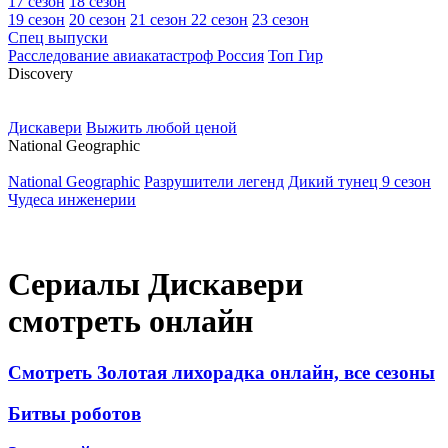
17 сезон
18 сезон
19 сезон
20 сезон
21 сезон
22 сезон
23 сезон
Спец выпуски
Расследование авиакатастроф Россия
Топ Гир
D
iscovery
Дискавери
Выжить любой ценой
N
ational Geographic
National Geographic
Разрушители легенд
Дикий тунец 9 сезон
Чудеса инженерии
Сериалы Дискавери
смотреть онлайн
Смотреть Золотая лихорадка онлайн, все сезоны
Битвы роботов