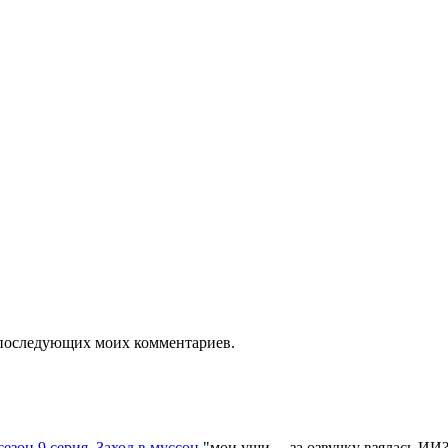
ля последующих моих комментариев.
сезон 9 серия. Заход в муссон
"
мои уши.... за озвучку взялась ИИ