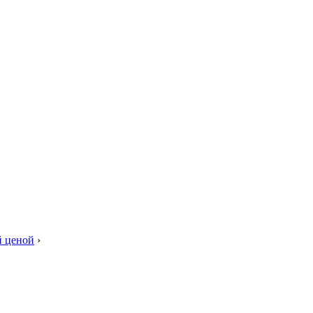
 ценой
›