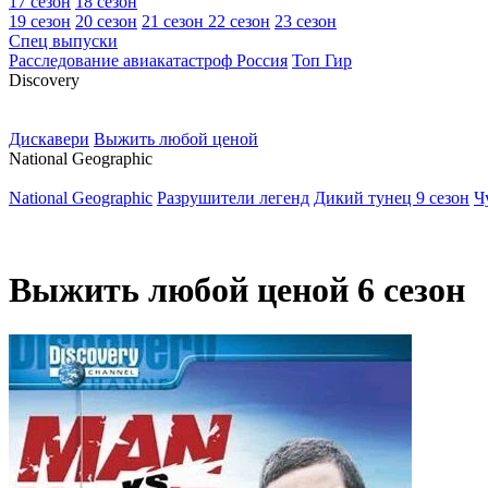
17 сезон
18 сезон
19 сезон
20 сезон
21 сезон
22 сезон
23 сезон
Спец выпуски
Расследование авиакатастроф Россия
Топ Гир
D
iscovery
Дискавери
Выжить любой ценой
N
ational Geographic
National Geographic
Разрушители легенд
Дикий тунец 9 сезон
Ч
Выжить любой ценой 6 сезон