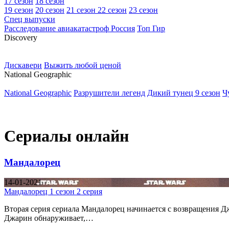
17 сезон
18 сезон
19 сезон
20 сезон
21 сезон
22 сезон
23 сезон
Спец выпуски
Расследование авиакатастроф Россия
Топ Гир
D
iscovery
Дискавери
Выжить любой ценой
N
ational Geographic
National Geographic
Разрушители легенд
Дикий тунец 9 сезон
Ч
Сериалы онлайн
Мандалорец
14-01-2021
Мандалорец 1 сезон 2 серия
Вторая серия сериала Мандалорец начинается с возвращения Д
Джарин обнаруживает,…