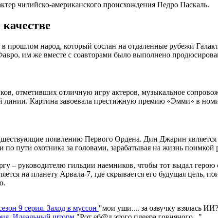
актер чилийско-американского происхождения Педро Паскаль.
 качестве
в прошлом народ, который сослан на отдаленные рубежи Галакт
Фавро, им же вместе с соавторами было выполнено продюсирова
ов, отметивших отличную игру актеров, музыкальное сопровож
й линии. Картина завоевала престижную премию «Эмми» в номи
едшествующие появлению Первого Ордена. Дин Джарин является
и по пути охотника за головами, зарабатывая на жизнь поимкой 
аргу – руководителю гильдии наемников, чтобы тот выдал герою
тся на планету Арвала-7, где скрывается его будущая цель, по
о.
сезон 9 серия. Заход в муссон
"
мои уши.... за озвучку взялась ИИ
серия. Идеальный шторм
"
Рот еб@л этого плеера говняного.
.."