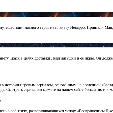
о путешествии главного героя на планету Неварро. Приятели Ма
анету Траск в целях доставки Леди лягушки и ее икры. Он долж
м в истории игровым сериалом, основанным на вселенной «Звез
ода. Смотреть сериал, вы можете на нашем сайте бесплатно и в х
о
ющего о событиях, разворачивающихся между «Возвращением Дж