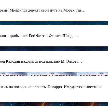
юрьмы Мэйфилда держат свой путь на Морак, где…
Малыша прибывают Боб Фетт и Феннек Шанд –…
ород Калодан находится под властью М. Элсбет…
лись на покорение планеты Неварро. Им удается вывести из