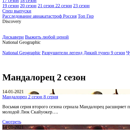
17 сезон
18 сезон
19 сезон
20 сезон
21 сезон
22 сезон
23 сезон
Спец выпуски
Расследование авиакатастроф Россия
Топ Гир
D
iscovery
Дискавери
Выжить любой ценой
N
ational Geographic
National Geographic
Разрушители легенд
Дикий тунец 9 сезон
Ч
Мандалорец 2 сезон
14-01-2021
Мандалорец 2 сезон 8 серия
Восьмая серия второго сезона сериала Мандалорец расширяет п
молодой Люк Скайуокер….
Смотреть
14-01-2021