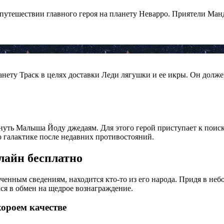
о путешествии главного героя на планету Неварро. Приятели Ма
анету Траск в целях доставки Леди лягушки и ее икры. Он долж
уть Малыша Йоду джедаям. Для этого герой приступает к поиска
о галактике после недавних противостояний.
лайн бесплатно
ученным сведениям, находится кто-то из его народа. Придя в н
я в обмен на щедрое вознаграждение.
хороем качестве