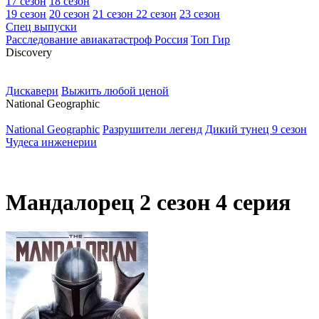
17 сезон
18 сезон
19 сезон
20 сезон
21 сезон
22 сезон
23 сезон
Спец выпуски
Расследование авиакатастроф Россия
Топ Гир
D
iscovery
Дискавери
Выжить любой ценой
N
ational Geographic
National Geographic
Разрушители легенд
Дикий тунец 9 сезон
Чудеса инженерии
Мандалорец 2 сезон 4 серия