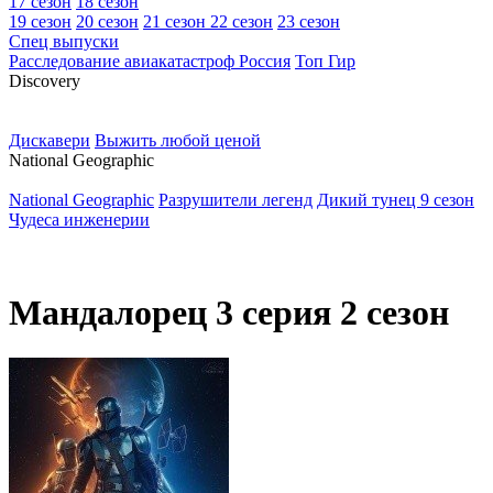
17 сезон
18 сезон
19 сезон
20 сезон
21 сезон
22 сезон
23 сезон
Спец выпуски
Расследование авиакатастроф Россия
Топ Гир
D
iscovery
Дискавери
Выжить любой ценой
N
ational Geographic
National Geographic
Разрушители легенд
Дикий тунец 9 сезон
Чудеса инженерии
Мандалорец 3 серия 2 сезон