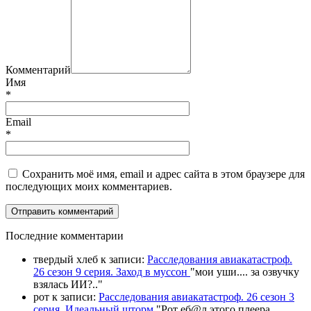
Комментарий
Имя
*
Email
*
Сохранить моё имя, email и адрес сайта в этом браузере для
последующих моих комментариев.
П
оследние комментарии
твердый хлеб
к записи:
Расследования авиакатастроф.
26 сезон 9 серия. Заход в муссон
"
мои уши.... за озвучку
взялась ИИ?
.."
рот
к записи:
Расследования авиакатастроф. 26 сезон 3
серия. Идеальный шторм
"
Рот еб@л этого плеера