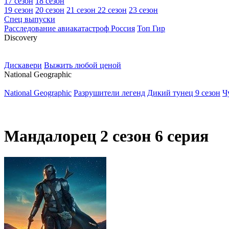
17 сезон
18 сезон
19 сезон
20 сезон
21 сезон
22 сезон
23 сезон
Спец выпуски
Расследование авиакатастроф Россия
Топ Гир
D
iscovery
Дискавери
Выжить любой ценой
N
ational Geographic
National Geographic
Разрушители легенд
Дикий тунец 9 сезон
Ч
Мандалорец 2 сезон 6 серия