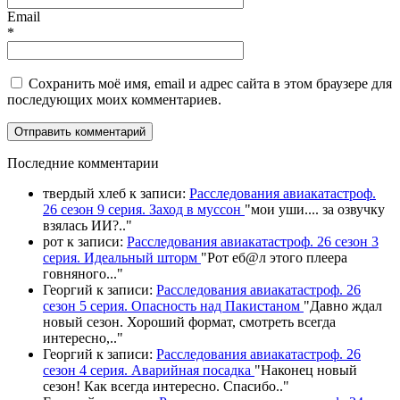
Email
*
Сохранить моё имя, email и адрес сайта в этом браузере для
последующих моих комментариев.
П
оследние комментарии
твердый хлеб
к записи:
Расследования авиакатастроф.
26 сезон 9 серия. Заход в муссон
"
мои уши.... за озвучку
взялась ИИ?
.."
рот
к записи:
Расследования авиакатастроф. 26 сезон 3
серия. Идеальный шторм
"
Рот еб@л этого плеера
говняного.
.."
Георгий
к записи:
Расследования авиакатастроф. 26
сезон 5 серия. Опасность над Пакистаном
"
Давно ждал
новый сезон. Хороший формат, смотреть всегда
интересно,
.."
Георгий
к записи:
Расследования авиакатастроф. 26
сезон 4 серия. Аварийная посадка
"
Наконец новый
сезон! Как всегда интересно. Спасибо
.."