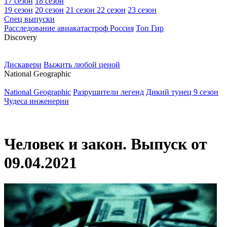
17 сезон
18 сезон
19 сезон
20 сезон
21 сезон
22 сезон
23 сезон
Спец выпуски
Расследование авиакатастроф Россия
Топ Гир
D
iscovery
Дискавери
Выжить любой ценой
N
ational Geographic
National Geographic
Разрушители легенд
Дикий тунец 9 сезон
Чудеса инженерии
Человек и закон. Выпуск от
09.04.2021