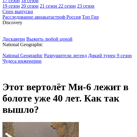
17 сезон
18 сезон
19 сезон
20 сезон
21 сезон
22 сезон
23 сезон
Спец выпуски
Расследование авиакатастроф Россия
Топ Гир
D
iscovery
Дискавери
Выжить любой ценой
N
ational Geographic
National Geographic
Разрушители легенд
Дикий тунец 9 сезон
Чудеса инженерии
Этот вертолёт Ми-6 лежит в
болоте уже 40 лет. Как так
вышло?