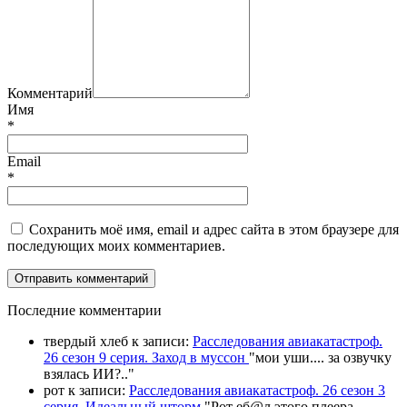
Комментарий
Имя
*
Email
*
Сохранить моё имя, email и адрес сайта в этом браузере для
последующих моих комментариев.
П
оследние комментарии
твердый хлеб
к записи:
Расследования авиакатастроф.
26 сезон 9 серия. Заход в муссон
"
мои уши.... за озвучку
взялась ИИ?
.."
рот
к записи:
Расследования авиакатастроф. 26 сезон 3
серия. Идеальный шторм
"
Рот еб@л этого плеера