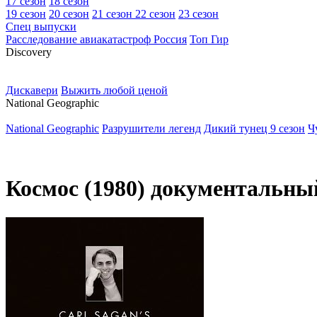
17 сезон
18 сезон
19 сезон
20 сезон
21 сезон
22 сезон
23 сезон
Спец выпуски
Расследование авиакатастроф Россия
Топ Гир
D
iscovery
Дискавери
Выжить любой ценой
N
ational Geographic
National Geographic
Разрушители легенд
Дикий тунец 9 сезон
Ч
Космос (1980) документальный