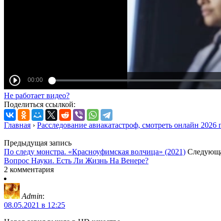
Не работает видео?
Поделиться ссылкой:
Главная
›
Расследование авиакатастроф, смотреть онлайн 2026 
Предыдущая запись
По следу монстра. «Красноуфимская волчица» (2021)
Следующа
Вопрос Науки. Есть Ли Жизнь На Венере?
2 комментария
Admin
:
08.05.2021 в 12:25