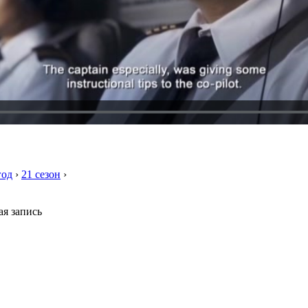
год
›
21 сезон
›
я запись