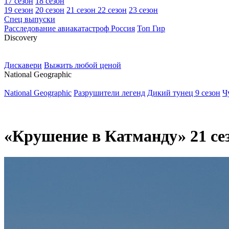
17 сезон
18 сезон
19 сезон
20 сезон
21 сезон
22 сезон
23 сезон
Спец выпуски
Расследование авиакатастроф Россия
Топ Гир
D
iscovery
Дискавери
Выжить любой ценой
N
ational Geographic
National Geographic
Разрушители легенд
Дикий тунец 9 сезон
Ч
«Крушение в Катманду» 21 се