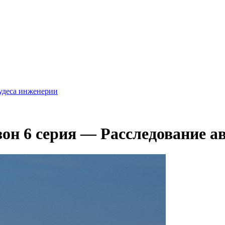
удеса инженерии
зон 6 серия — Расследование а