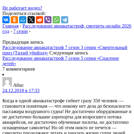
Не работает видео?
Поделиться ссылкой:
Главная
›
Расследование авиакатастроф, смотреть онлайн 2026
год
›
7 сезон
›
Предыдущая запись
Расследование авиакатастроф 7 сезон 3 серия «Смертельный
приз (Тихий убийца)»
Следующая запись
Расследование авиакатастроф 7 сезон 5 серия «Спасение
детей»
7 комментариев
Alisa
:
24.12.2018 в 17:33
Когда в одной авиакатастрофе гибнет сразу 350 человек —
становится понятным — что никому нет дела до безопасности
пассажира воздушного судна! Не достаточно оборудованные и
не достаточно большие аэропорты для возросшего потока
авиарейсов, не достаточно обученные пилоты, не достаточно
оснащенные самолеты! Но об этом никто не печется —
самолеты продолжают летать и уносить жизни сотен людей.