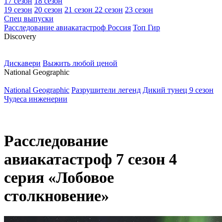
17 сезон
18 сезон
19 сезон
20 сезон
21 сезон
22 сезон
23 сезон
Спец выпуски
Расследование авиакатастроф Россия
Топ Гир
D
iscovery
Дискавери
Выжить любой ценой
N
ational Geographic
National Geographic
Разрушители легенд
Дикий тунец 9 сезон
Чудеса инженерии
Расследование
авиакатастроф 7 сезон 4
серия «Лобовое
столкновение»