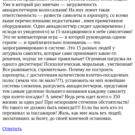
Уже в который раз замечаю — загруженность
авиадиспетчеров колоссальная! На них лежит такая
ответственность — развести самолеты в аэропорту, со всеми
выше перечисленными недостатками , имея примитивное
оборудование. Один авиадиспетчер следит одновременно (
исходя из увиденного) за 15 находящимися в небе самолетами!
Это не компьютерная игра — в которой руководишь одним
героем — и приблизительно понимаешь — что
запрограммировано в системе. Это 15 разных людей у
штурвала самолета, которые сами принимают какие-то
решения, подчас не самые правильные! Огромная нагрузка на
одного диспетчера! Психологическая, моральная , умственная!
Все развивается, стремительно. Почему не построить
аэропорты, с достаточным количеством взлетно-посадочных
полос (земли что ли мало???), установить на них новейшие
системы слежения, разгрузить авиадиспетчеров, представив
тем самым уделение большего внимания каждому самолету
при взлете-посадке? А зачем? Ведь речь идет всего о 350
жизнях за один раз! При нехорошем стечении обстоятельств!
Но такого не должно быть никогда!!!! Если бы хоть кто-то
переживал за пассажиров! Жаль, как мне жаль вех людей,
заплативших за билет, до своей конечной остановки.
Ответить