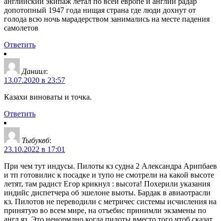
английский экипаж летал по всей европе и англии радар
допотопный 1947 года нищая страна где люди дохнут от
голода всю ночь марадерством занимались на месте падения
самолетов
Ответить
Даниил
:
13.07.2020 в 23:57
Казахи виноваты и точка.
Ответить
Тыбуквб
:
23.10.2022 в 17:01
При чем тут индусы. Пилоты кз судна 2 Александра Арипбаев
и тп готовилис к посадке и тупо не смотрели на какой высоте
летят, там радист Егор крикнул : высота! Похерили указания
индийс диспетчера об эшелоне выоты. Бардак в авиаотрасли
кз. Пилотов не переводили с метричес системы исчисления на
принятую во всем мире, на отъебис принимли экзамены по
англ яз. Это ненормлно когда пилоты вместо того чтоб сказат