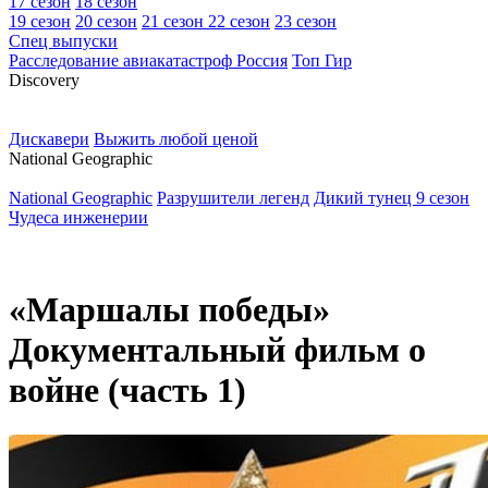
17 сезон
18 сезон
19 сезон
20 сезон
21 сезон
22 сезон
23 сезон
Спец выпуски
Расследование авиакатастроф Россия
Топ Гир
D
iscovery
Дискавери
Выжить любой ценой
N
ational Geographic
National Geographic
Разрушители легенд
Дикий тунец 9 сезон
Чудеса инженерии
«Маршалы победы»
Документальный фильм о
войне (часть 1)