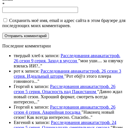
*
Сохранить моё имя, email и адрес сайта в этом браузере для
последующих моих комментариев.
П
оследние комментарии
твердый хлеб
к записи:
Расследования авиакатастроф.
26 сезон 9 серия. Заход в муссон
"
мои уши.... за озвучку
взялась ИИ?
.."
рот
к записи:
Расследования авиакатастроф. 26 сезон 3
серия. Идеальный шторм
"
Рот еб@л этого плеера
говняного.
.."
Георгий
к записи:
Расследования авиакатастроф. 26
сезон 5 серия. Опасность над Пакистаном
"
Давно ждал
новый сезон. Хороший формат, смотреть всегда
интересно,
.."
Георгий
к записи:
Расследования авиакатастроф. 26
сезон 4 серия. Аварийная посадка
"
Наконец новый
сезон! Как всегда интересно. Спасибо
.."
Евгений
к записи:
Расследования авиакатастроф. 24
сезон 5 серия. Одиннадцать смертельных секунд
"
Всем