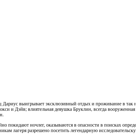
ц Дариус выигрывает эксклюзивный отдых и проживание в так 
Рокси и Дэйв; влиятельная девушка Бруклин, всегда вооруженн
н.
но покидают ночлег, оказываются в опасности в поисках опреде
никам лагеря разрешено посетить легендарную исследовательск