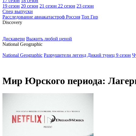
17 сезон
18 сезон
19 сезон
20 сезон
21 сезон
22 сезон
23 сезон
Спец выпуски
Расследование авиакатастроф Россия
Топ Гир
D
iscovery
Дискавери
Выжить любой ценой
N
ational Geographic
National Geographic
Разрушители легенд
Дикий тунец 9 сезон
Ч
Мир Юрского периода: Лагерь