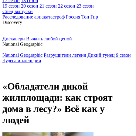
17 сезон
18 сезон
19 сезон
20 сезон
21 сезон
22 сезон
23 сезон
Спец выпуски
Расследование авиакатастроф Россия
Топ Гир
D
iscovery
Дискавери
Выжить любой ценой
N
ational Geographic
National Geographic
Разрушители легенд
Дикий тунец 9 сезон
Чудеса инженерии
«Обладатели дикой
жилплощади: как строят
дома в лесу?» Всё как у
людей