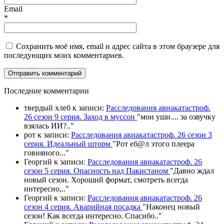
Email
*
Сохранить моё имя, email и адрес сайта в этом браузере для
последующих моих комментариев.
П
оследние комментарии
твердый хлеб
к записи:
Расследования авиакатастроф.
26 сезон 9 серия. Заход в муссон
"
мои уши.... за озвучку
взялась ИИ?
.."
рот
к записи:
Расследования авиакатастроф. 26 сезон 3
серия. Идеальный шторм
"
Рот еб@л этого плеера
говняного.
.."
Георгий
к записи:
Расследования авиакатастроф. 26
сезон 5 серия. Опасность над Пакистаном
"
Давно ждал
новый сезон. Хороший формат, смотреть всегда
интересно,
.."
Георгий
к записи:
Расследования авиакатастроф. 26
сезон 4 серия. Аварийная посадка
"
Наконец новый
сезон! Как всегда интересно. Спасибо
.."