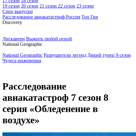
17 сезон
18 сезон
19 сезон
20 сезон
21 сезон
22 сезон
23 сезон
Спец выпуски
Расследование авиакатастроф Россия
Топ Гир
D
iscovery
Дискавери
Выжить любой ценой
N
ational Geographic
National Geographic
Разрушители легенд
Дикий тунец 9 сезон
Чудеса инженерии
Расследование
авиакатастроф 7 сезон 8
серия «Обледенение в
воздухе»