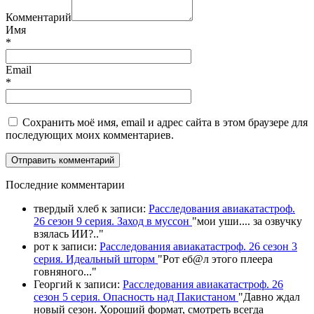
Комментарий
Имя
*
Email
*
Сохранить моё имя, email и адрес сайта в этом браузере для
последующих моих комментариев.
П
оследние комментарии
твердый хлеб
к записи:
Расследования авиакатастроф.
26 сезон 9 серия. Заход в муссон
"
мои уши.... за озвучку
взялась ИИ?
.."
рот
к записи:
Расследования авиакатастроф. 26 сезон 3
серия. Идеальный шторм
"
Рот еб@л этого плеера
говняного.
.."
Георгий
к записи:
Расследования авиакатастроф. 26
сезон 5 серия. Опасность над Пакистаном
"
Давно ждал
новый сезон. Хороший формат, смотреть всегда