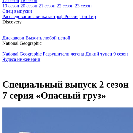
17 сезон
18 сезон
19 сезон
20 сезон
21 сезон
22 сезон
23 сезон
Спец выпуски
Расследование авиакатастроф Россия
Топ Гир
D
iscovery
Дискавери
Выжить любой ценой
N
ational Geographic
National Geographic
Разрушители легенд
Дикий тунец 9 сезон
Чудеса инженерии
Специальный выпуск 2 сезон
7 серия «Опасный груз»