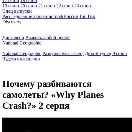
17 сезон
18 сезон
19 сезон
20 сезон
21 сезон
22 сезон
23 сезон
Спец выпуски
Расследование авиакатастроф Россия
Топ Гир
D
iscovery
Дискавери
Выжить любой ценой
N
ational Geographic
National Geographic
Разрушители легенд
Дикий тунец 9 сезон
Чудеса инженерии
Почему разбиваются
самолеты? «Why Planes
Crash?» 2 серия