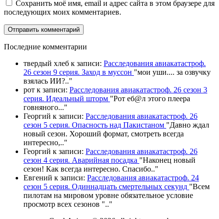
Сохранить моё имя, email и адрес сайта в этом браузере для
последующих моих комментариев.
П
оследние комментарии
твердый хлеб
к записи:
Расследования авиакатастроф.
26 сезон 9 серия. Заход в муссон
"
мои уши.... за озвучку
взялась ИИ?
.."
рот
к записи:
Расследования авиакатастроф. 26 сезон 3
серия. Идеальный шторм
"
Рот еб@л этого плеера
говняного.
.."
Георгий
к записи:
Расследования авиакатастроф. 26
сезон 5 серия. Опасность над Пакистаном
"
Давно ждал
новый сезон. Хороший формат, смотреть всегда
интересно,
.."
Георгий
к записи:
Расследования авиакатастроф. 26
сезон 4 серия. Аварийная посадка
"
Наконец новый
сезон! Как всегда интересно. Спасибо
.."
Евгений
к записи:
Расследования авиакатастроф. 24
сезон 5 серия. Одиннадцать смертельных секунд
"
Всем
пилотам на мировом уровне обязательное условие
просмотр всех сезонов "
.."