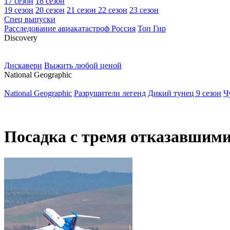
17 сезон
18 сезон
19 сезон
20 сезон
21 сезон
22 сезон
23 сезон
Спец выпуски
Расследование авиакатастроф Россия
Топ Гир
D
iscovery
Дискавери
Выжить любой ценой
N
ational Geographic
National Geographic
Разрушители легенд
Дикий тунец 9 сезон
Ч
Посадка с тремя отказавшими 