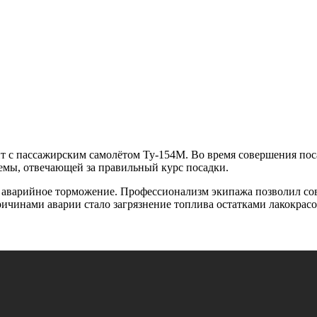
нт с пассажирским самолётом Ту-154М. Во время совершения пос
емы, отвечающей за правильный курс посадки.
но аварийное торможение. Профессионализм экипажа позволил с
ричинами аварии стало загрязнение топлива остатками лакокрас