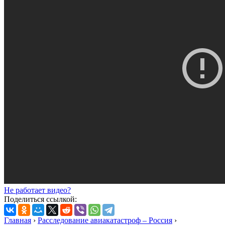
Не работает видео?
Поделиться ссылкой:
Главная
›
Расследование авиакатастроф – Россия
›