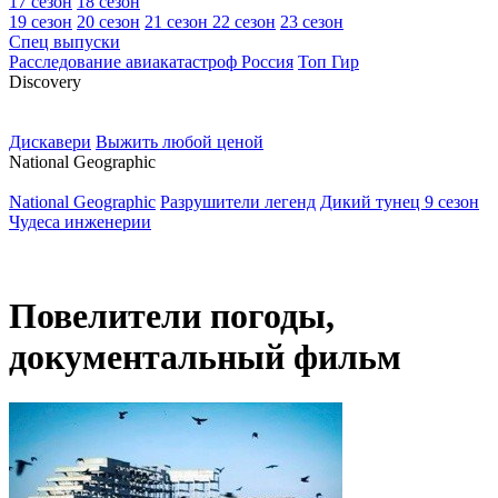
17 сезон
18 сезон
19 сезон
20 сезон
21 сезон
22 сезон
23 сезон
Спец выпуски
Расследование авиакатастроф Россия
Топ Гир
D
iscovery
Дискавери
Выжить любой ценой
N
ational Geographic
National Geographic
Разрушители легенд
Дикий тунец 9 сезон
Чудеса инженерии
Повелители погоды,
документальный фильм