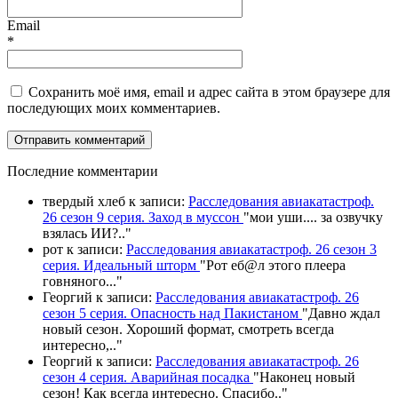
Email
*
Сохранить моё имя, email и адрес сайта в этом браузере для
последующих моих комментариев.
П
оследние комментарии
твердый хлеб
к записи:
Расследования авиакатастроф.
26 сезон 9 серия. Заход в муссон
"
мои уши.... за озвучку
взялась ИИ?
.."
рот
к записи:
Расследования авиакатастроф. 26 сезон 3
серия. Идеальный шторм
"
Рот еб@л этого плеера
говняного.
.."
Георгий
к записи:
Расследования авиакатастроф. 26
сезон 5 серия. Опасность над Пакистаном
"
Давно ждал
новый сезон. Хороший формат, смотреть всегда
интересно,
.."
Георгий
к записи:
Расследования авиакатастроф. 26
сезон 4 серия. Аварийная посадка
"
Наконец новый
сезон! Как всегда интересно. Спасибо
.."