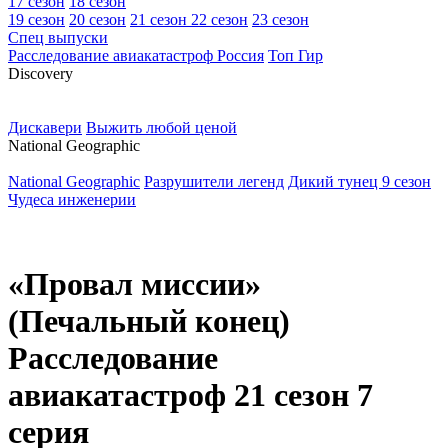
17 сезон
18 сезон
19 сезон
20 сезон
21 сезон
22 сезон
23 сезон
Спец выпуски
Расследование авиакатастроф Россия
Топ Гир
D
iscovery
Дискавери
Выжить любой ценой
N
ational Geographic
National Geographic
Разрушители легенд
Дикий тунец 9 сезон
Чудеса инженерии
«Провал миссии»
(Печальный конец)
Расследование
авиакатастроф 21 сезон 7
серия