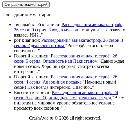
П
оследние комментарии
твердый хлеб
к записи:
Расследования авиакатастроф.
26 сезон 9 серия. Заход в муссон
"
мои уши.... за озвучку
взялась ИИ?
.."
рот
к записи:
Расследования авиакатастроф. 26 сезон 3
серия. Идеальный шторм
"
Рот еб@л этого плеера
говняного.
.."
Георгий
к записи:
Расследования авиакатастроф. 26
сезон 5 серия. Опасность над Пакистаном
"
Давно ждал
новый сезон. Хороший формат, смотреть всегда
интересно,
.."
Георгий
к записи:
Расследования авиакатастроф. 26
сезон 4 серия. Аварийная посадка
"
Наконец новый
сезон! Как всегда интересно. Спасибо
.."
Евгений
к записи:
Расследования авиакатастроф. 24
сезон 5 серия. Одиннадцать смертельных секунд
"
Всем
пилотам на мировом уровне обязательное условие
просмотр всех сезонов "
.."
CrashAvia.ru © 2026 all right reserved.