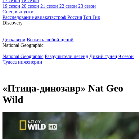
17 сезон
18 сезон
19 сезон
20 сезон
21 сезон
22 сезон
23 сезон
Спец выпуски
Расследование авиакатастроф Россия
Топ Гир
D
iscovery
Дискавери
Выжить любой ценой
N
ational Geographic
National Geographic
Разрушители легенд
Дикий тунец 9 сезон
Чудеса инженерии
«Птица-динозавр» Nat Geo
Wild