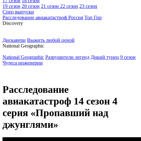
17 сезон
18 сезон
19 сезон
20 сезон
21 сезон
22 сезон
23 сезон
Спец выпуски
Расследование авиакатастроф Россия
Топ Гир
D
iscovery
Дискавери
Выжить любой ценой
N
ational Geographic
National Geographic
Разрушители легенд
Дикий тунец 9 сезон
Чудеса инженерии
Расследование
авиакатастроф 14 сезон 4
серия «Пропавший над
джунглями»