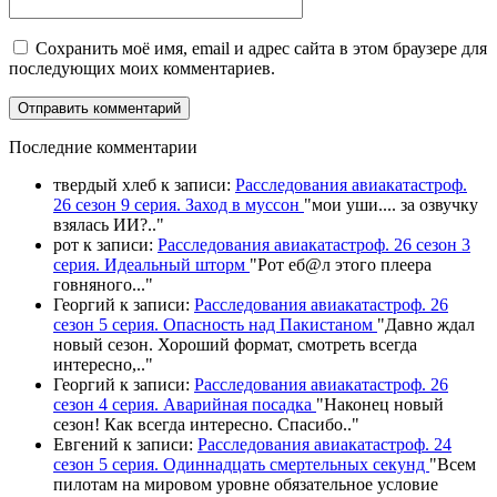
Сохранить моё имя, email и адрес сайта в этом браузере для
последующих моих комментариев.
П
оследние комментарии
твердый хлеб
к записи:
Расследования авиакатастроф.
26 сезон 9 серия. Заход в муссон
"
мои уши.... за озвучку
взялась ИИ?
.."
рот
к записи:
Расследования авиакатастроф. 26 сезон 3
серия. Идеальный шторм
"
Рот еб@л этого плеера
говняного.
.."
Георгий
к записи:
Расследования авиакатастроф. 26
сезон 5 серия. Опасность над Пакистаном
"
Давно ждал
новый сезон. Хороший формат, смотреть всегда
интересно,
.."
Георгий
к записи:
Расследования авиакатастроф. 26
сезон 4 серия. Аварийная посадка
"
Наконец новый
сезон! Как всегда интересно. Спасибо
.."
Евгений
к записи:
Расследования авиакатастроф. 24
сезон 5 серия. Одиннадцать смертельных секунд
"
Всем
пилотам на мировом уровне обязательное условие