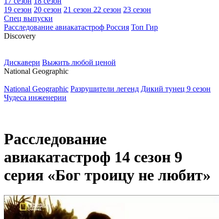
17 сезон
18 сезон
19 сезон
20 сезон
21 сезон
22 сезон
23 сезон
Спец выпуски
Расследование авиакатастроф Россия
Топ Гир
D
iscovery
Дискавери
Выжить любой ценой
N
ational Geographic
National Geographic
Разрушители легенд
Дикий тунец 9 сезон
Чудеса инженерии
Расследование
авиакатастроф 14 сезон 9
серия «Бог троицу не любит»