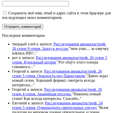
Сохранить моё имя, email и адрес сайта в этом браузере для
последующих моих комментариев.
П
оследние комментарии
твердый хлеб
к записи:
Расследования авиакатастроф.
26 сезон 9 серия. Заход в муссон
"
мои уши.... за озвучку
взялась ИИ?
.."
рот
к записи:
Расследования авиакатастроф. 26 сезон 3
серия. Идеальный шторм
"
Рот еб@л этого плеера
говняного.
.."
Георгий
к записи:
Расследования авиакатастроф. 26
сезон 5 серия. Опасность над Пакистаном
"
Давно ждал
новый сезон. Хороший формат, смотреть всегда
интересно,
.."
Георгий
к записи:
Расследования авиакатастроф. 26
сезон 4 серия. Аварийная посадка
"
Наконец новый
сезон! Как всегда интересно. Спасибо
.."
Евгений
к записи:
Расследования авиакатастроф. 24
сезон 5 серия. Одиннадцать смертельных секунд
"
Всем
пилотам на мировом уровне обязательное условие