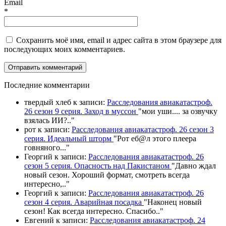
Email
*
Сохранить моё имя, email и адрес сайта в этом браузере для
последующих моих комментариев.
П
оследние комментарии
твердый хлеб
к записи:
Расследования авиакатастроф.
26 сезон 9 серия. Заход в муссон
"
мои уши.... за озвучку
взялась ИИ?
.."
рот
к записи:
Расследования авиакатастроф. 26 сезон 3
серия. Идеальный шторм
"
Рот еб@л этого плеера
говняного.
.."
Георгий
к записи:
Расследования авиакатастроф. 26
сезон 5 серия. Опасность над Пакистаном
"
Давно ждал
новый сезон. Хороший формат, смотреть всегда
интересно,
.."
Георгий
к записи:
Расследования авиакатастроф. 26
сезон 4 серия. Аварийная посадка
"
Наконец новый
сезон! Как всегда интересно. Спасибо
.."
Евгений
к записи:
Расследования авиакатастроф. 24