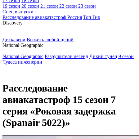
17 сезон
18 сезон
19 сезон
20 сезон
21 сезон
22 сезон
23 сезон
Спец выпуски
Расследование авиакатастроф Россия
Топ Гир
D
iscovery
Дискавери
Выжить любой ценой
N
ational Geographic
National Geographic
Разрушители легенд
Дикий тунец 9 сезон
Чудеса инженерии
Расследование
авиакатастроф 15 сезон 7
серия «Роковая задержка
(Spanair 5022)»