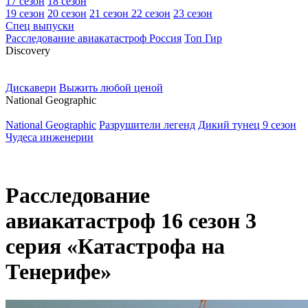
17 сезон
18 сезон
19 сезон
20 сезон
21 сезон
22 сезон
23 сезон
Спец выпуски
Расследование авиакатастроф Россия
Топ Гир
D
iscovery
Дискавери
Выжить любой ценой
N
ational Geographic
National Geographic
Разрушители легенд
Дикий тунец 9 сезон
Чудеса инженерии
Расследование
авиакатастроф 16 сезон 3
серия «Катастрофа на
Тенерифе»