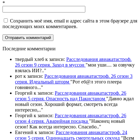
*
Сохранить моё имя, email и адрес сайта в этом браузере для
последующих моих комментариев.
П
оследние комментарии
твердый хлеб
к записи:
Расследования авиакатастроф.
26 сезон 9 серия. Заход в муссон
"
мои уши.... за озвучку
взялась ИИ?
.."
рот
к записи:
Расследования авиакатастроф. 26 сезон 3
серия. Идеальный шторм
"
Рот еб@л этого плеера
говняного.
.."
Георгий
к записи:
Расследования авиакатастроф. 26
сезон 5 серия. Опасность над Пакистаном
"
Давно ждал
новый сезон. Хороший формат, смотреть всегда
интересно,
.."
Георгий
к записи:
Расследования авиакатастроф. 26
сезон 4 серия. Аварийная посадка
"
Наконец новый
сезон! Как всегда интересно. Спасибо
.."
Евгений
к записи:
Расследования авиакатастроф. 24
сезон 5 серия. Одиннадцать смертельных секунд
"
Всем