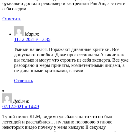
буквально достали револьвер и застрелили Pan Am, а затем и
себя следом
Ответить
Мария
:
11.12.2021 в 13:35
Умный нашелся. Поражают диванные критики. Все
допускают ошибки. Даже профессионалы.А такие как
вы только и могут что строить из себя эксперта. Все уже
разобрано и меры приняты, компетентными лицами, а
не диванными критиками, васями.
Ответить
Дебил я
:
07.12.2021 в 14:49
Тупой пилот KLM, видимо улыбался на то что он был
легендой и расслабился… ну ладно поговорю о глюке
некоторых видео почему у меня каждую II секунду