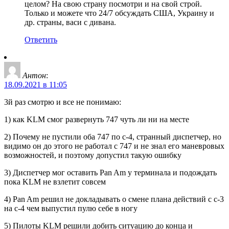
целом? На свою страну посмотри и на свой строй.
Только и можете что 24/7 обсуждать США, Украину и
др. страны, васи с дивана.
Ответить
Антон
:
18.09.2021 в 11:05
3й раз смотрю и все не понимаю:
1) как KLM смог развернуть 747 чуть ли ни на месте
2) Почему не пустили оба 747 по c-4, странный диспетчер, но
видимо он до этого не работал с 747 и не знал его маневровых
возможностей, и поэтому допустил такую ошибку
3) Диспетчер мог оставить Pan Am у терминала и подождать
пока KLM не взлетит совсем
4) Pan Am решил не докладывать о смене плана действий с c-3
на c-4 чем выпустил пулю себе в ногу
5) Пилоты KLM решили добить ситуацию до конца и