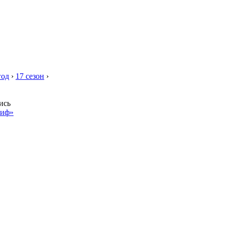
год
›
17 сезон
›
ись
миф»