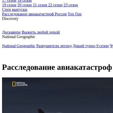
17 сезон
18 сезон
19 сезон
20 сезон
21 сезон
22 сезон
23 сезон
Спец выпуски
Расследование авиакатастроф Россия
Топ Гир
D
iscovery
Дискавери
Выжить любой ценой
N
ational Geographic
National Geographic
Разрушители легенд
Дикий тунец 9 сезон
Ч
Расследование авиакатастроф 