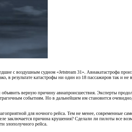
шедшие с воздушным судном «Jetstream 31». Авиакатастрофа прои
о, в результате катастрофы ни один из 18 пассажиров так и не 
и объявить верную причину авиапроисшествия. Эксперты продол
ь трагичным событиям. Но в дальнейшем им становится очевидно
лагоприятной для ночного рейса. Тем не менее, современные сам
ле заключается причина крушения? Сделали ли пилоты все возм
сти злополучного рейса.