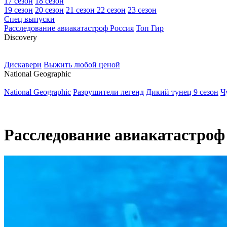
17 сезон
18 сезон
19 сезон
20 сезон
21 сезон
22 сезон
23 сезон
Спец выпуски
Расследование авиакатастроф Россия
Топ Гир
D
iscovery
Дискавери
Выжить любой ценой
N
ational Geographic
National Geographic
Разрушители легенд
Дикий тунец 9 сезон
Ч
Расследование авиакатастроф