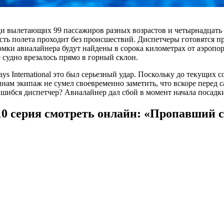
ди вылетающих 99 пассажиров разных возрастов и четырнадцать
сть полета проходит без происшествий. Диспетчеры готовятся п
омки авиалайнера будут найдены в сорока километрах от аэропор
е судно врезалось прямо в горный склон.
ys International это был серьезный удар. Поскольку до текущих 
ам экипаж не сумел своевременно заметить, что вскоре перед с
ибся диспетчер? Авиалайнер дал сбой в момент начала посадки
10 серия смотреть онлайн: «Пропавший с