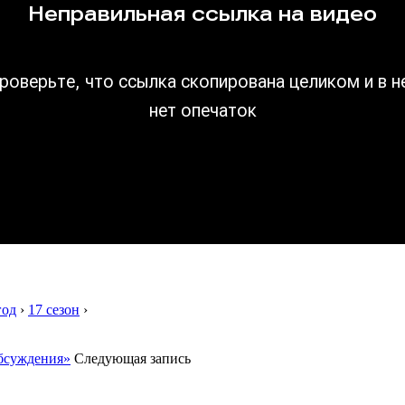
год
›
17 сезон
›
обсуждения»
Следующая запись