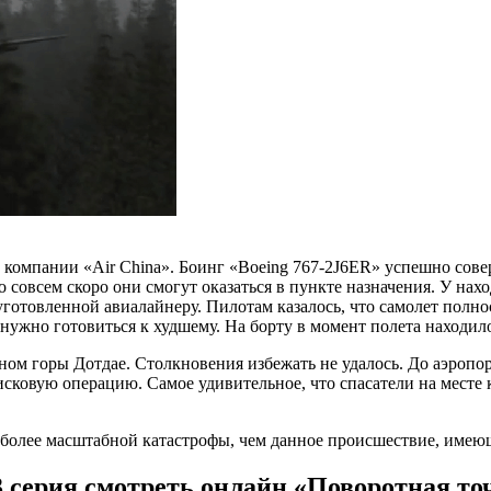
й компании «Air China». Боинг «Boeing 767-2J6ER» успешно сов
 совсем скоро они смогут оказаться в пункте назначения. У нах
готовленной авиалайнеру. Пилотам казалось, что самолет полнос
нужно готовиться к худшему. На борту в момент полета находило
ном горы Дотдае. Столкновения избежать не удалось. До аэропо
исковую операцию. Самое удивительное, что спасатели на мест
более масштабной катастрофы, чем данное происшествие, имеюще
3 серия смотреть онлайн «Поворотная точ