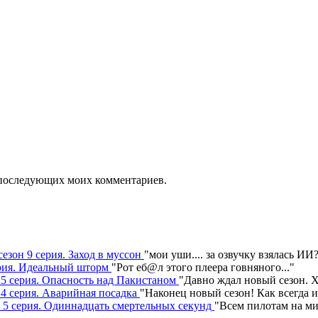
ля последующих моих комментариев.
сезон 9 серия. Заход в муссон
"
мои уши.... за озвучку взялась ИИ
серия. Идеальный шторм
"
Рот еб@л этого плеера говняного.
.."
н 5 серия. Опасность над Пакистаном
"
Давно ждал новый сезон. Х
 4 серия. Аварийная посадка
"
Наконец новый сезон! Как всегда 
н 5 серия. Одиннадцать смертельных секунд
"
Всем пилотам на ми