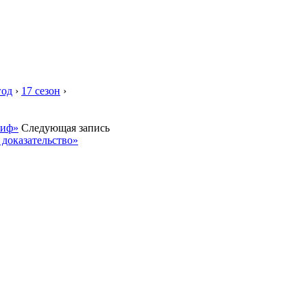
год
›
17 сезон
›
миф»
Следующая запись
 доказательство»