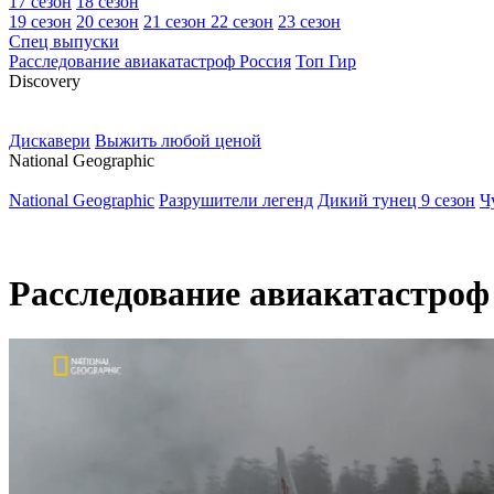
17 сезон
18 сезон
19 сезон
20 сезон
21 сезон
22 сезон
23 сезон
Спец выпуски
Расследование авиакатастроф Россия
Топ Гир
D
iscovery
Дискавери
Выжить любой ценой
N
ational Geographic
National Geographic
Разрушители легенд
Дикий тунец 9 сезон
Ч
Расследование авиакатастроф 