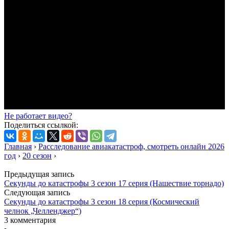
Не работает видео?
Поделиться ссылкой:
Главная
›
Расследование авиакатастроф, смотреть онлайн 2026
год
›
20 сезон
›
Предыдущая запись
Секунды до катастрофы 3 сезон 17 серия (Нашествие торнадо)
Следующая запись
Секунды до катастрофы 3 сезон 18 серия (Космический
челнок „Челленджер“)
3 комментария