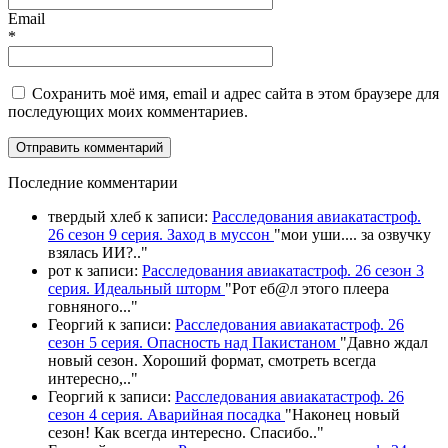
Email
*
Сохранить моё имя, email и адрес сайта в этом браузере для
последующих моих комментариев.
П
оследние комментарии
твердый хлеб
к записи:
Расследования авиакатастроф.
26 сезон 9 серия. Заход в муссон
"
мои уши.... за озвучку
взялась ИИ?
.."
рот
к записи:
Расследования авиакатастроф. 26 сезон 3
серия. Идеальный шторм
"
Рот еб@л этого плеера
говняного.
.."
Георгий
к записи:
Расследования авиакатастроф. 26
сезон 5 серия. Опасность над Пакистаном
"
Давно ждал
новый сезон. Хороший формат, смотреть всегда
интересно,
.."
Георгий
к записи:
Расследования авиакатастроф. 26
сезон 4 серия. Аварийная посадка
"
Наконец новый
сезон! Как всегда интересно. Спасибо
.."