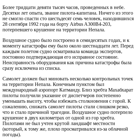
Более тридцати девяти тысяч часов, проведенных в небе.
Десятки лет опыта, звание пилота-капитана. Ничего из этого
не смогло спасти сто шестьдесят семь человек, находившихся
28 сентября 1992 года на борту Airbus A300B4-203,
потерпевшего крушение на территории Непала.
Воздушное судно было построено в семидесятых годах, и к
моменту катастрофы ему было около шестнадцати лет. Перед
каждым полетом судно осматривала команда экспертов,
постоянно подтверждающая его исправное состояние.
Неисправность оборудования как причина катастрофы была
сразу исключена из списка.
Самолет должен был миновать несколько контрольных точек
на территории Непала. Конечным пунктом был
международный аэропорт Катманду. Близ хребта Махабхарат
пилоты получили указание от диспетчеров постепенно
уменьшать высоту, чтобы избежать столкновения с горой. К
сожалению, снижать самолет пилоты стали слишком резко,
что и стало причиной трагедии. Воздушное судно потерпело
крушение в двух километрах от одной из гор хребта.
Пилотами не был учтен крутой ландшафт местности
(который, к тому же, плохо просматривался из-за облачной
погоды).