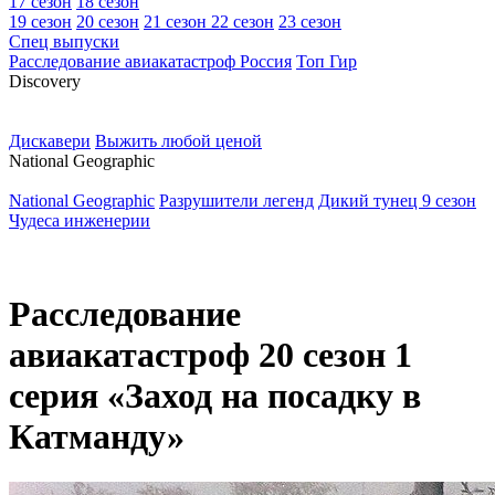
17 сезон
18 сезон
19 сезон
20 сезон
21 сезон
22 сезон
23 сезон
Спец выпуски
Расследование авиакатастроф Россия
Топ Гир
D
iscovery
Дискавери
Выжить любой ценой
N
ational Geographic
National Geographic
Разрушители легенд
Дикий тунец 9 сезон
Чудеса инженерии
Расследование
авиакатастроф 20 сезон 1
серия «Заход на посадку в
Катманду»