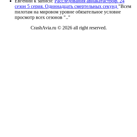
Евгений
к записи:
Расследования авиакатастроф. 24
сезон 5 серия. Одиннадцать смертельных секунд
"
Всем
пилотам на мировом уровне обязательное условие
просмотр всех сезонов "
.."
CrashAvia.ru © 2026 all right reserved.