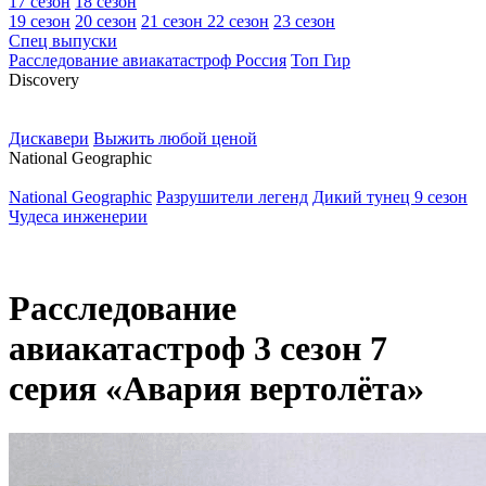
17 сезон
18 сезон
19 сезон
20 сезон
21 сезон
22 сезон
23 сезон
Спец выпуски
Расследование авиакатастроф Россия
Топ Гир
D
iscovery
Дискавери
Выжить любой ценой
N
ational Geographic
National Geographic
Разрушители легенд
Дикий тунец 9 сезон
Чудеса инженерии
Расследование
авиакатастроф 3 сезон 7
серия «Авария вертолёта»