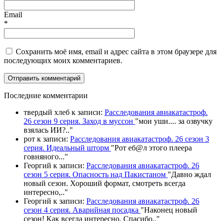
Email
*
Сохранить моё имя, email и адрес сайта в этом браузере для
последующих моих комментариев.
П
оследние комментарии
твердый хлеб
к записи:
Расследования авиакатастроф.
26 сезон 9 серия. Заход в муссон
"
мои уши.... за озвучку
взялась ИИ?
.."
рот
к записи:
Расследования авиакатастроф. 26 сезон 3
серия. Идеальный шторм
"
Рот еб@л этого плеера
говняного.
.."
Георгий
к записи:
Расследования авиакатастроф. 26
сезон 5 серия. Опасность над Пакистаном
"
Давно ждал
новый сезон. Хороший формат, смотреть всегда
интересно,
.."
Георгий
к записи:
Расследования авиакатастроф. 26
сезон 4 серия. Аварийная посадка
"
Наконец новый
сезон! Как всегда интересно. Спасибо
.."