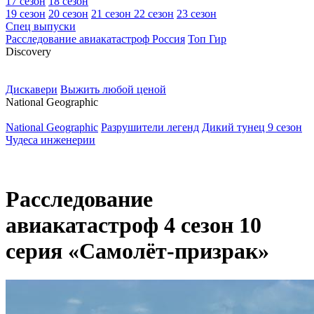
17 сезон
18 сезон
19 сезон
20 сезон
21 сезон
22 сезон
23 сезон
Спец выпуски
Расследование авиакатастроф Россия
Топ Гир
D
iscovery
Дискавери
Выжить любой ценой
N
ational Geographic
National Geographic
Разрушители легенд
Дикий тунец 9 сезон
Чудеса инженерии
Расследование
авиакатастроф 4 сезон 10
серия «Самолёт-призрак»