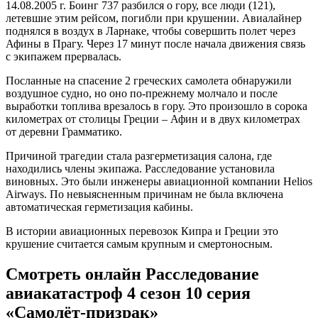
14.08.2005 г. Боинг 737 разбился о гору, все люди (121),
летевшие этим рейсом, погибли при крушении. Авиалайнер
поднялся в воздух в Ларнаке, чтобы совершить полет через
Афины в Прагу. Через 17 минут после начала движения связь
с экипажем прервалась.
Посланные на спасение 2 греческих самолета обнаружили
воздушное судно, но оно по-прежнему молчало и после
выработки топлива врезалось в гору. Это произошло в сорока
километрах от столицы Греции – Афин и в двух километрах
от деревни Грамматико.
Причиной трагедии стала разгерметизация салона, где
находились члены экипажа. Расследование установила
виновных. Это были инженеры авиационной компании Helios
Airways. По невыясненным причинам не была включена
автоматическая герметизация кабины.
В истории авиационных перевозок Кипра и Греции это
крушение считается самым крупным и смертоносным.
Смотреть онлайн Расследование
авиакатастроф 4 сезон 10 серия
«Самолёт-призрак»