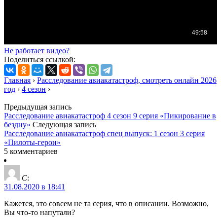
Не работает видео?
Поделиться ссылкой:
Главная
›
Расследование авиакатастроф, смотреть онлайн 2026
год
›
4 сезон
›
Предыдущая запись
Расследование авиакатастроф 4 сезон 9 серия «Пикирование в
бездну»
Следующая запись
Расследование авиакатастроф спец выпуск: 1 сезон 3 серия
«Пилоты-герои»
5 комментариев
C
:
31.08.2020 в 18:41
Кажется, это совсем не та серия, что в описании. Возможно,
Вы что-то напутали?