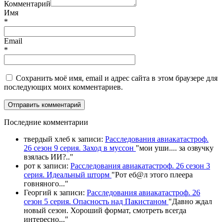
Комментарий
Имя
*
Email
*
Сохранить моё имя, email и адрес сайта в этом браузере для
последующих моих комментариев.
П
оследние комментарии
твердый хлеб
к записи:
Расследования авиакатастроф.
26 сезон 9 серия. Заход в муссон
"
мои уши.... за озвучку
взялась ИИ?
.."
рот
к записи:
Расследования авиакатастроф. 26 сезон 3
серия. Идеальный шторм
"
Рот еб@л этого плеера
говняного.
.."
Георгий
к записи:
Расследования авиакатастроф. 26
сезон 5 серия. Опасность над Пакистаном
"
Давно ждал
новый сезон. Хороший формат, смотреть всегда
интересно,
.."