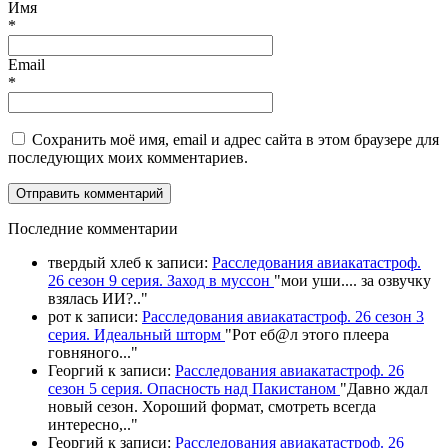
Имя
*
Email
*
Сохранить моё имя, email и адрес сайта в этом браузере для
последующих моих комментариев.
П
оследние комментарии
твердый хлеб
к записи:
Расследования авиакатастроф.
26 сезон 9 серия. Заход в муссон
"
мои уши.... за озвучку
взялась ИИ?
.."
рот
к записи:
Расследования авиакатастроф. 26 сезон 3
серия. Идеальный шторм
"
Рот еб@л этого плеера
говняного.
.."
Георгий
к записи:
Расследования авиакатастроф. 26
сезон 5 серия. Опасность над Пакистаном
"
Давно ждал
новый сезон. Хороший формат, смотреть всегда
интересно,
.."
Георгий
к записи:
Расследования авиакатастроф. 26