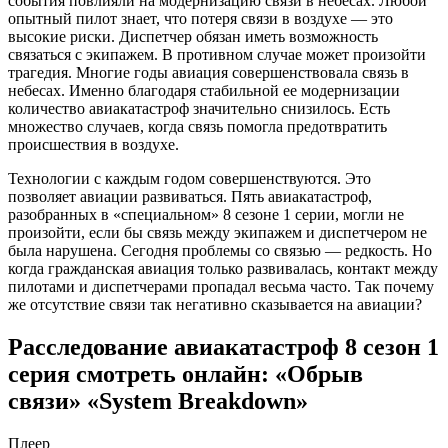
события повлияли на модернизацию связи в небесах. Любой
опытный пилот знает, что потеря связи в воздухе — это
высокие риски. Диспетчер обязан иметь возможность
связаться с экипажем. В противном случае может произойти
трагедия. Многие годы авиация совершенствовала связь в
небесах. Именно благодаря стабильной ее модернизации
количество авиакатастроф значительно снизилось. Есть
множество случаев, когда связь помогла предотвратить
происшествия в воздухе.
Технологии с каждым годом совершенствуются. Это
позволяет авиации развиваться. Пять авиакатастроф,
разобранных в «специальном» 8 сезоне 1 серии, могли не
произойти, если бы связь между экипажем и диспетчером не
была нарушена. Сегодня проблемы со связью — редкость. Но
когда гражданская авиация только развивалась, контакт между
пилотами и диспетчерами пропадал весьма часто. Так почему
же отсутствие связи так негативно сказывается на авиации?
Расследование авиакатастроф 8 сезон 1
серия смотреть онлайн: «Обрыв
связи» «System Breakdown»
Плеер