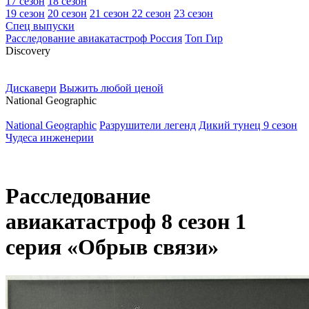
17 сезон
18 сезон
19 сезон
20 сезон
21 сезон
22 сезон
23 сезон
Спец выпуски
Расследование авиакатастроф Россия
Топ Гир
D
iscovery
Дискавери
Выжить любой ценой
N
ational Geographic
National Geographic
Разрушители легенд
Дикий тунец 9 сезон
Чудеса инженерии
Расследование
авиакатастроф 8 сезон 1
серия «Обрыв связи»