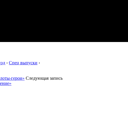
год
›
Спец выпуски
›
илоты-герои»
Следующая запись
ление»