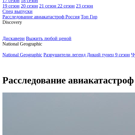
17 сезон
18 сезон
19 сезон
20 сезон
21 сезон
22 сезон
23 сезон
Спец выпуски
Расследование авиакатастроф Россия
Топ Гир
D
iscovery
Дискавери
Выжить любой ценой
N
ational Geographic
National Geographic
Разрушители легенд
Дикий тунец 9 сезон
Ч
Расследование авиакатастроф 