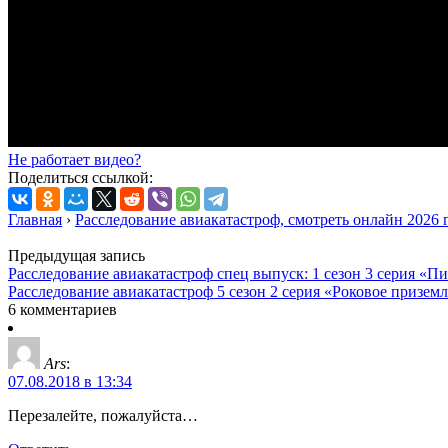
Не работает видео?
Поделиться ссылкой:
Главная
›
Расследование авиакатастроф, смотреть онлайн 2026 
Предыдущая запись
Расследование авиакатастроф спец выпуск: 1 сезон 3 серия «П
Расследование авиакатастроф 5 сезон 2 серия «Роковое призем
6 комментариев
Ars
:
07.08.2018 в 13:34
Перезалейте, пожалуйста…