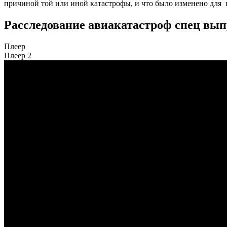
причиной той или иной катастрофы, и что было изменено для 
Расследование авиакатастроф спец вып
Плеер
Плеер 2