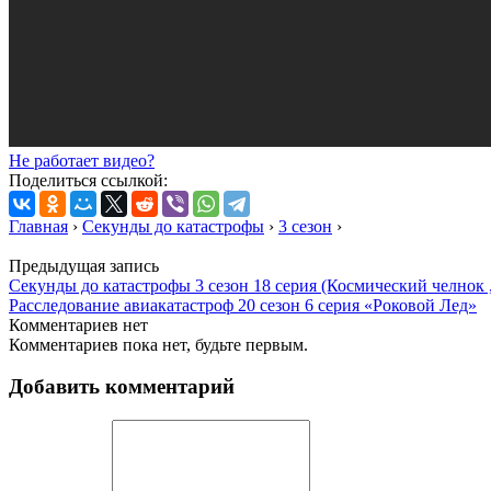
Не работает видео?
Поделиться ссылкой:
Главная
›
Секунды до катастрофы
›
3 сезон
›
Предыдущая запись
Секунды до катастрофы 3 сезон 18 серия (Космический челнок
Расследование авиакатастроф 20 сезон 6 серия «Роковой Лед»
Комментариев нет
Комментариев пока нет, будьте первым.
Добавить комментарий