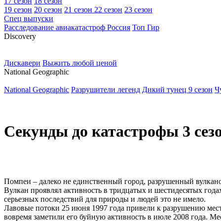
17 сезон
18 сезон
19 сезон
20 сезон
21 сезон
22 сезон
23 сезон
Спец выпуски
Расследование авиакатастроф Россия
Топ Гир
D
iscovery
Дискавери
Выжить любой ценой
N
ational Geographic
National Geographic
Разрушители легенд
Дикий тунец 9 сезон
Ч
Секунды до катастрофы 3 сезо
Помпеи – далеко не единственный город, разрушенный вулкано
Вулкан проявлял активность в тридцатых и шестидесятых годах 
серьезных последствий для природы и людей это не имело.
Лавовые потоки 25 июня 1997 года привели к разрушению мест
вовремя заметили его буйную активность в июле 2008 года. Ме