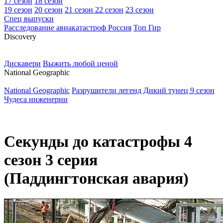
17 сезон
18 сезон
19 сезон
20 сезон
21 сезон
22 сезон
23 сезон
Спец выпуски
Расследование авиакатастроф Россия
Топ Гир
D
iscovery
Дискавери
Выжить любой ценой
N
ational Geographic
National Geographic
Разрушители легенд
Дикий тунец 9 сезон
Чудеса инженерии
Секунды до катастрофы 4
сезон 3 серия
(Паддингтонская авария)