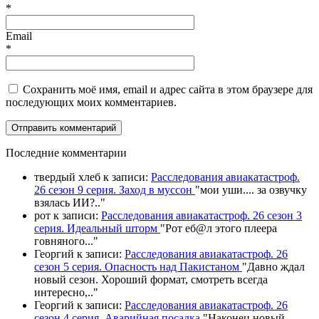
*
Email
*
Сохранить моё имя, email и адрес сайта в этом браузере для
последующих моих комментариев.
П
оследние комментарии
твердый хлеб
к записи:
Расследования авиакатастроф.
26 сезон 9 серия. Заход в муссон
"
мои уши.... за озвучку
взялась ИИ?
.."
рот
к записи:
Расследования авиакатастроф. 26 сезон 3
серия. Идеальный шторм
"
Рот еб@л этого плеера
говняного.
.."
Георгий
к записи:
Расследования авиакатастроф. 26
сезон 5 серия. Опасность над Пакистаном
"
Давно ждал
новый сезон. Хороший формат, смотреть всегда
интересно,
.."
Георгий
к записи:
Расследования авиакатастроф. 26
сезон 4 серия. Аварийная посадка
"
Наконец новый