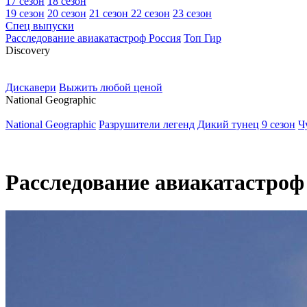
17 сезон
18 сезон
19 сезон
20 сезон
21 сезон
22 сезон
23 сезон
Спец выпуски
Расследование авиакатастроф Россия
Топ Гир
D
iscovery
Дискавери
Выжить любой ценой
N
ational Geographic
National Geographic
Разрушители легенд
Дикий тунец 9 сезон
Ч
Расследование авиакатастроф 