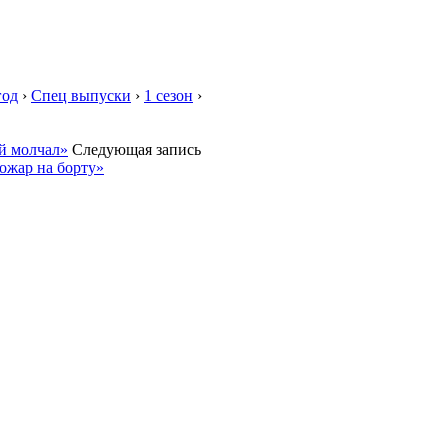
год
›
Спец выпуски
›
1 сезон
›
ый молчал»
Следующая запись
Пожар на борту»