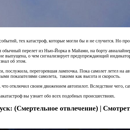
событий, тех катастроф, которые могли бы и не случится. Но п
шал обычный перелет из Нью-Йорка в Майами, на борту авиалайне
си не выпущена, о чем сигнализирует предупреждающий индикатор
знал об этом.
и, послужила, перегоревшая лампочка. Пока самолет летел на а
ыми показателями самолета, такими как высота и скорость.
, что отключил своим движением автопилот. Вследствие чего, са
иакатастроф вы узнает обо всех подобных происшествиях.
ск: (Смертельное отвлечение) | Смотре