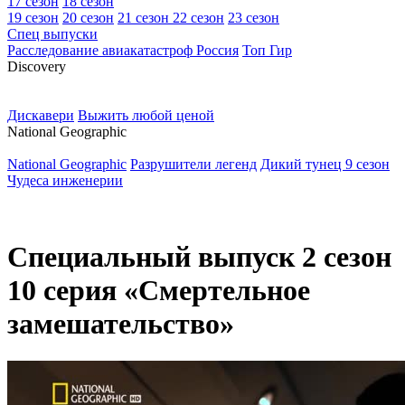
17 сезон
18 сезон
19 сезон
20 сезон
21 сезон
22 сезон
23 сезон
Спец выпуски
Расследование авиакатастроф Россия
Топ Гир
D
iscovery
Дискавери
Выжить любой ценой
N
ational Geographic
National Geographic
Разрушители легенд
Дикий тунец 9 сезон
Чудеса инженерии
Специальный выпуск 2 сезон
10 серия «Смертельное
замешательство»