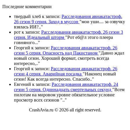
П
оследние комментарии
твердый хлеб
к записи:
Расследования авиакатастроф.
26 сезон 9 серия. Заход в муссон
"
мои уши.... за озвучку
взялась ИИ?
.."
рот
к записи:
Расследования авиакатастроф. 26 сезон 3
серия. Идеальный шторм
"
Рот еб@л этого плеера
говняного.
.."
Георгий
к записи:
Расследования авиакатастроф. 26
сезон 5 серия. Опасность над Пакистаном
"
Давно ждал
новый сезон. Хороший формат, смотреть всегда
интересно,
.."
Георгий
к записи:
Расследования авиакатастроф. 26
сезон 4 серия. Аварийная посадка
"
Наконец новый
сезон! Как всегда интересно. Спасибо
.."
Евгений
к записи:
Расследования авиакатастроф. 24
сезон 5 серия. Одиннадцать смертельных секунд
"
Всем
пилотам на мировом уровне обязательное условие
просмотр всех сезонов "
.."
CrashAvia.ru © 2026 all right reserved.