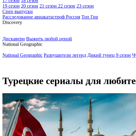
17 сезон
18 сезон
19 сезон
20 сезон
21 сезон
22 сезон
23 сезон
Спец выпуски
Расследование авиакатастроф Россия
Топ Гир
D
iscovery
Дискавери
Выжить любой ценой
N
ational Geographic
National Geographic
Разрушители легенд
Дикий тунец 9 сезон
Ч
Турецкие сериалы для любит