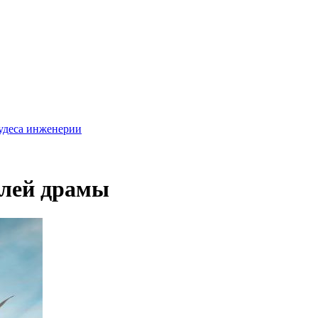
удеса инженерии
елей драмы