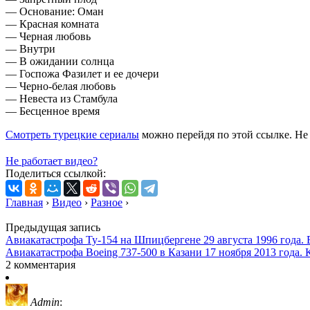
— Основание: Оман
— Красная комната
— Черная любовь
— Внутри
— В ожидании солнца
— Госпожа Фазилет и ее дочери
— Черно-белая любовь
— Невеста из Стамбула
— Бесценное время
Смотреть турецкие сериалы
можно перейдя по этой ссылке. Не з
Не работает видео?
Поделиться ссылкой:
Главная
›
Видео
›
Разное
›
Предыдущая запись
Авиакатастрофа Ту-154 на Шпицбергене 29 августа 1996 года.
Авиакатастрофа Boeing 737-500 в Казани 17 ноября 2013 года.
2 комментария
Admin
: