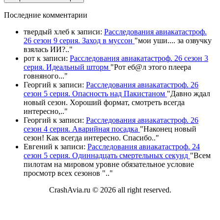
П
оследние комментарии
твердый хлеб
к записи:
Расследования авиакатастроф.
26 сезон 9 серия. Заход в муссон
"
мои уши.... за озвучку
взялась ИИ?
.."
рот
к записи:
Расследования авиакатастроф. 26 сезон 3
серия. Идеальный шторм
"
Рот еб@л этого плеера
говняного.
.."
Георгий
к записи:
Расследования авиакатастроф. 26
сезон 5 серия. Опасность над Пакистаном
"
Давно ждал
новый сезон. Хороший формат, смотреть всегда
интересно,
.."
Георгий
к записи:
Расследования авиакатастроф. 26
сезон 4 серия. Аварийная посадка
"
Наконец новый
сезон! Как всегда интересно. Спасибо
.."
Евгений
к записи:
Расследования авиакатастроф. 24
сезон 5 серия. Одиннадцать смертельных секунд
"
Всем
пилотам на мировом уровне обязательное условие
просмотр всех сезонов "
.."
CrashAvia.ru © 2026 all right reserved.