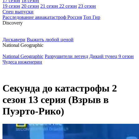
17 сезон
18 сезон
19 сезон
20 сезон
21 сезон
22 сезон
23 сезон
Спец выпуски
Расследование авиакатастроф Россия
Топ Гир
D
iscovery
Дискавери
Выжить любой ценой
N
ational Geographic
National Geographic
Разрушители легенд
Дикий тунец 9 сезон
Чудеса инженерии
Секунда до катастрофы 2
сезон 13 серия (Взрыв в
Пуэрто-Рико)