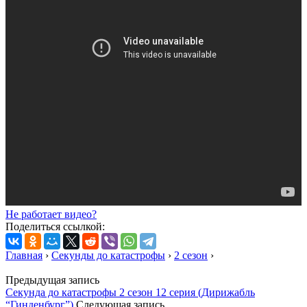
Не работает видео?
Поделиться ссылкой:
Главная
›
Секунды до катастрофы
›
2 сезон
›
Предыдущая запись
Секунда до катастрофы 2 сезон 12 серия (Дирижабль
“Гинденбург”)
Следующая запись