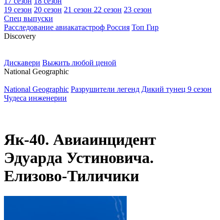
17 сезон
18 сезон
19 сезон
20 сезон
21 сезон
22 сезон
23 сезон
Спец выпуски
Расследование авиакатастроф Россия
Топ Гир
D
iscovery
Дискавери
Выжить любой ценой
N
ational Geographic
National Geographic
Разрушители легенд
Дикий тунец 9 сезон
Чудеса инженерии
Як-40. Авиаинцидент
Эдуарда Устиновича.
Елизово-Тиличики