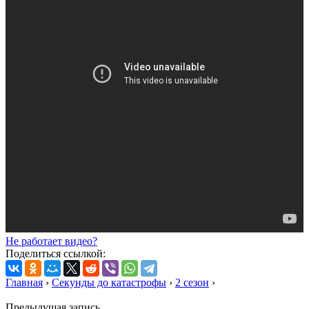
Не работает видео?
Поделиться ссылкой:
Главная
›
Секунды до катастрофы
›
2 сезон
›
Предыдущая запись