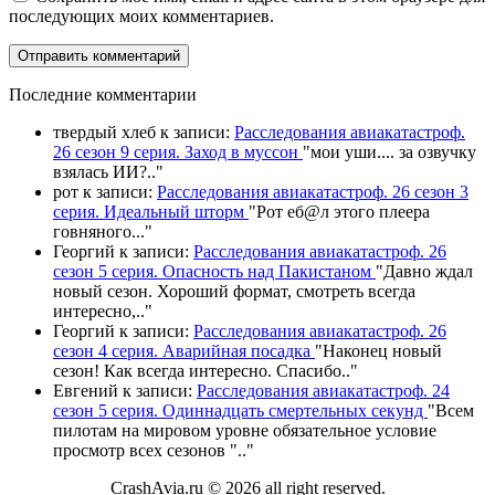
последующих моих комментариев.
П
оследние комментарии
твердый хлеб
к записи:
Расследования авиакатастроф.
26 сезон 9 серия. Заход в муссон
"
мои уши.... за озвучку
взялась ИИ?
.."
рот
к записи:
Расследования авиакатастроф. 26 сезон 3
серия. Идеальный шторм
"
Рот еб@л этого плеера
говняного.
.."
Георгий
к записи:
Расследования авиакатастроф. 26
сезон 5 серия. Опасность над Пакистаном
"
Давно ждал
новый сезон. Хороший формат, смотреть всегда
интересно,
.."
Георгий
к записи:
Расследования авиакатастроф. 26
сезон 4 серия. Аварийная посадка
"
Наконец новый
сезон! Как всегда интересно. Спасибо
.."
Евгений
к записи:
Расследования авиакатастроф. 24
сезон 5 серия. Одиннадцать смертельных секунд
"
Всем
пилотам на мировом уровне обязательное условие
просмотр всех сезонов "
.."
CrashAvia.ru © 2026 all right reserved.