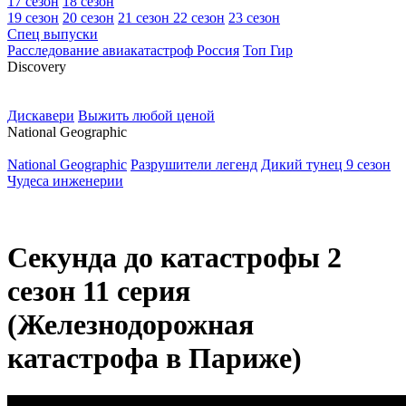
17 сезон
18 сезон
19 сезон
20 сезон
21 сезон
22 сезон
23 сезон
Спец выпуски
Расследование авиакатастроф Россия
Топ Гир
D
iscovery
Дискавери
Выжить любой ценой
N
ational Geographic
National Geographic
Разрушители легенд
Дикий тунец 9 сезон
Чудеса инженерии
Секунда до катастрофы 2
сезон 11 серия
(Железнодорожная
катастрофа в Париже)