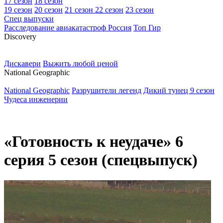
17 сезон
18 сезон
19 сезон
20 сезон
21 сезон
22 сезон
23 сезон
Спец выпуски
Расследование авиакатастроф Россия
Топ Гир
D
iscovery
Дискавери
Выжить любой ценой
N
ational Geographic
National Geographic
Разрушители легенд
Дикий тунец 9 сезон
Чудеса инженерии
«Готовность к неудаче» 6
серия 5 сезон (спецвыпуск)